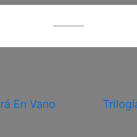
rá En Vano
Trilog